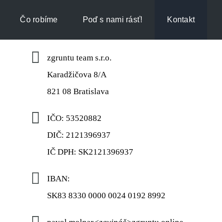
Čo robíme
Poď s nami rásť!
Kontakt
zgruntu team s.r.o.
Karadžičova 8/A
821 08 Bratislava
IČO: 53520882
DIČ: 2121396937
IČ DPH: SK2121396937
IBAN:
SK83 8330 0000 0024 0192 8992