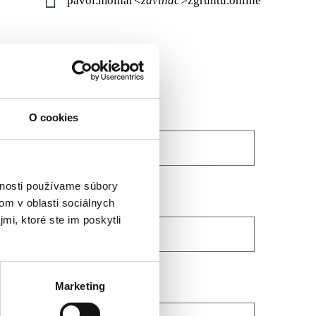
pavol.molnar
<zavináč>
zgruntu.online
O cookies
vnosti používame súbory
om v oblasti sociálnych
mi, ktoré ste im poskytli
Marketing